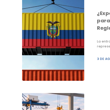
¿Exp
para
Regl
La entr
represe
3 DE A