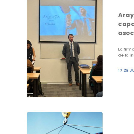
Aray
capa
asoc
La firm
de la i
17 DE J