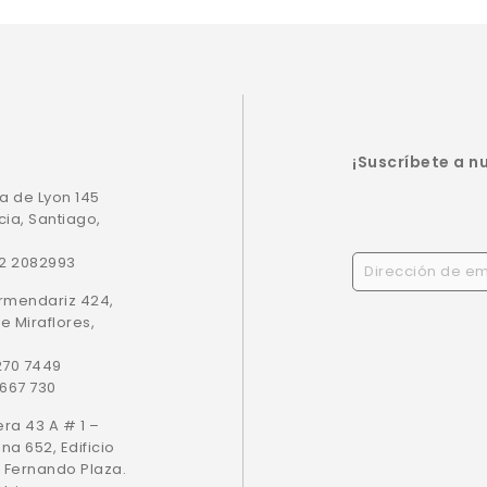
¡Suscríbete a n
a de Lyon 145
cia, Santiago,
22 2082993
Armendariz 424,
de Miraflores,
 270 7449
 667 730
era 43 A # 1 –
ina 652, Edificio
 Fernando Plaza.