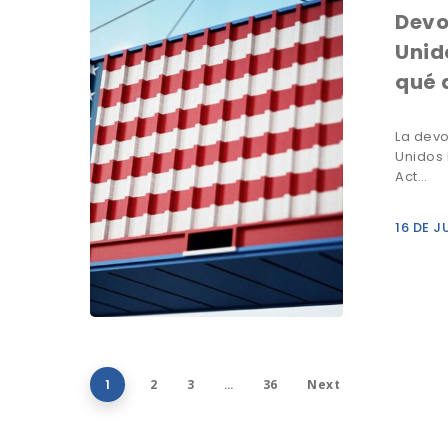
Devo
Unid
qué 
La devo
Unidos 
Act…
16 DE J
1
2
3
…
36
Next