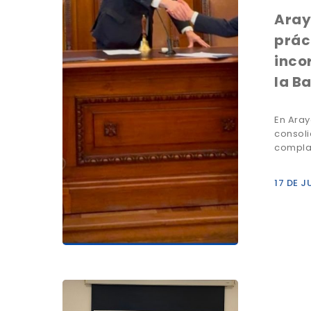
Aray
prác
inco
la B
En Ara
consoli
compla
17 DE J