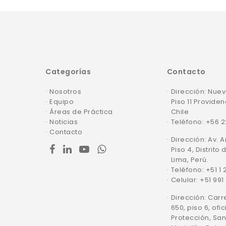
Categorías
Contacto
Nosotros
Dirección: Nuev
Equipo
Piso 11 Providen
Áreas de Práctica
Chile
Noticias
Teléfono: +56 
Contacto
Dirección: Av. 
facebook
linkedin
youtube
whatsapp
Piso 4, Distrito 
Lima, Perú.
Teléfono: +51 1
Celular: +51 991
Dirección: Carr
650, piso 6, ofic
Protección, San