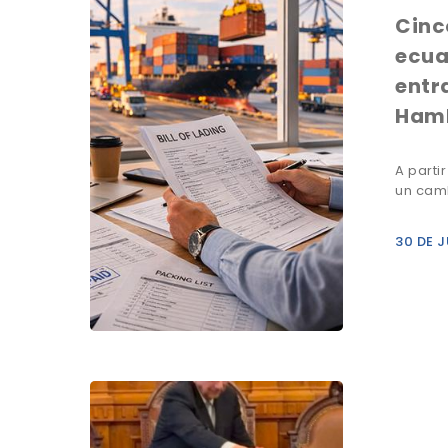
Cinc
ecua
entr
Ham
A parti
un cam
30 DE J