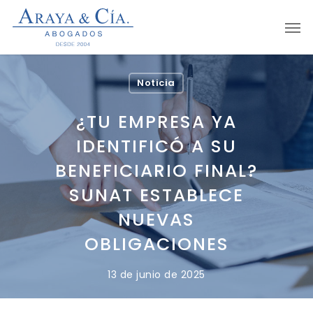
Skip
Men
to
main
content
Noticia
¿TU EMPRESA YA
IDENTIFICÓ A SU
BENEFICIARIO FINAL?
SUNAT ESTABLECE
NUEVAS
OBLIGACIONES
13 de junio de 2025