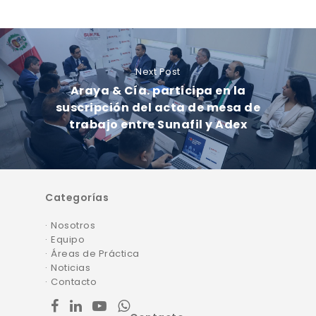
Next Post
Araya & Cía. participa en la
suscripción del acta de mesa de
trabajo entre Sunafil y Adex
Categorías
Nosotros
Equipo
Áreas de Práctica
Noticias
Contacto
facebook
linkedin
youtube
whatsapp