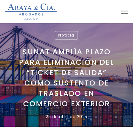
Skip
Men
to
main
content
Noticia
SUNAT AMPLÍA PLAZO
PARA ELIMINACIÓN DEL
“TICKET DE SALIDA”
COMO SUSTENTO DE
TRASLADO EN
COMERCIO EXTERIOR
25 de abril de 2025