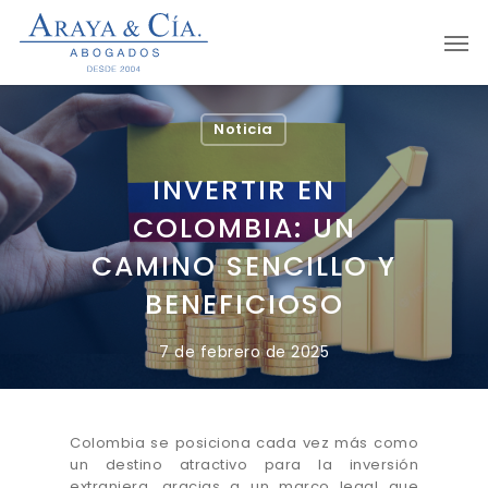
Skip
Men
to
main
content
Noticia
INVERTIR EN
COLOMBIA: UN
CAMINO SENCILLO Y
BENEFICIOSO
7 de febrero de 2025
Colombia se posiciona cada vez más como
un destino atractivo para la inversión
extranjera, gracias a un marco legal que