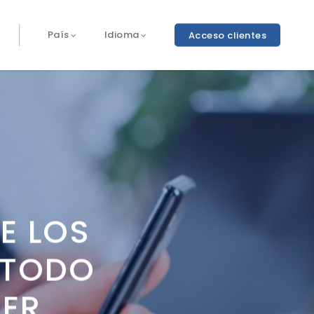
Acceso clientes
País
Idioma
E LOS
 TODO
BER