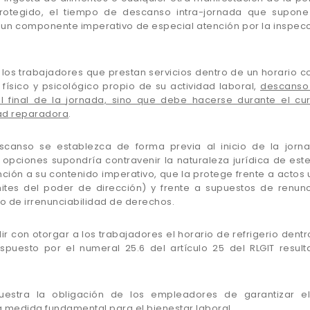
protegido, el tiempo de descanso intra-jornada que supone
un componente imperativo de especial atención por la inspecc
e los trabajadores que prestan servicios dentro de un horario 
ísico y psicológico propio de su actividad laboral,
descanso
l final de la jornada, sino que debe hacerse durante el cur
dad reparadora
.
escanso se establezca de forma previa al inicio de la jorna
s opciones supondría contravenir la naturaleza jurídica de est
ción a su contenido imperativo, que la protege frente a actos u
ites del poder de dirección) y frente a supuestos de renunc
io de irrenunciabilidad de derechos.
ir con otorgar a los trabajadores el horario de refrigerio dentr
puesto por el numeral 25.6 del artículo 25 del RLGIT result
uestra la obligación de los empleadores de garantizar e
a medida fundamental para el bienestar laboral.