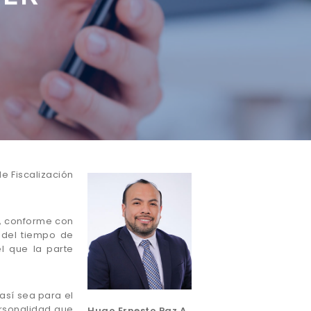
e Fiscalización
e, conforme con
 del tiempo de
el que la parte
 así sea para el
ersonalidad que
Hugo Ernesto Paz A.