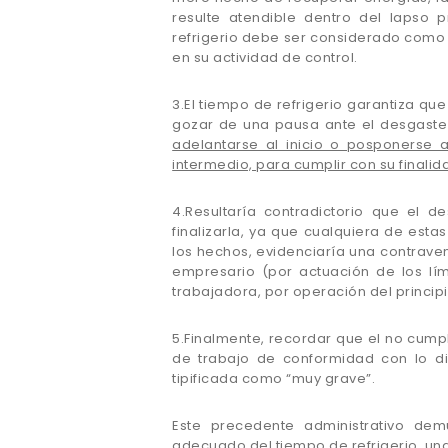
resulte atendible dentro del lapso 
refrigerio debe ser considerado como 
en su actividad de control.
3.El tiempo de refrigerio garantiza qu
gozar de una pausa ante el desgaste f
adelantarse al inicio o posponerse a
intermedio, para cumplir con su finali
4.Resultaría contradictorio que el d
finalizarla, ya que cualquiera de esta
los hechos, evidenciaría una contraven
empresario (por actuación de los lím
trabajadora, por operación del princip
5.Finalmente, recordar que el no cumpl
de trabajo de conformidad con lo dis
tipificada como “muy grave”.
Este precedente administrativo dem
adecuado del tiempo de refrigerio, un