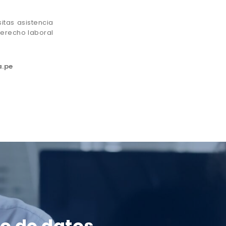
tas asistencia
erecho laboral
a.pe
so de datos