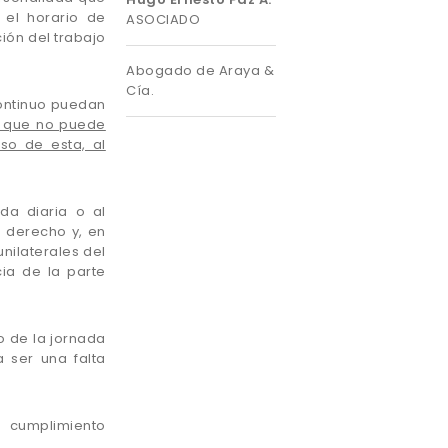
 el horario de
ASOCIADO
ión del trabajo
Abogado de Araya &
Cía.
continuo puedan
 que no puede
so de esta, al
da diaria o al
e derecho y, en
nilaterales del
ia de la parte
o de la jornada
a ser una falta
l cumplimiento