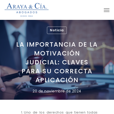
Skip
Men
to
main
content
Noticia
LA IMPORTANCIA DE LA
MOTIVACIÓN
JUDICIAL: CLAVES
PARA SU CORRECTA
APLICACIÓN
20 de noviembre de 2024
Uno de los derechos que tienen todas