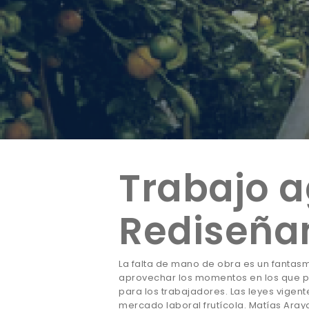
Trabajo a
Rediseña
La falta de mano de obra es un fantas
aprovechar los momentos en los que par
para los trabajadores. Las leyes vigen
mercado laboral frutícola. Matías Ara