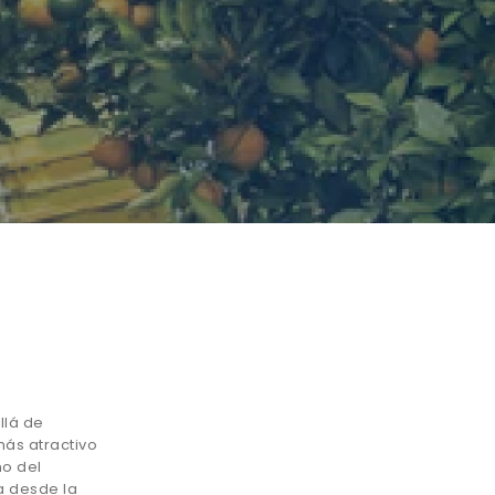
llá de
más atractivo
ño del
a desde la