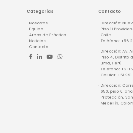
Categorías
Contacto
Nosotros
Dirección: Nuev
Equipo
Piso 11 Providen
Áreas de Práctica
Chile
Noticias
Teléfono: +56 
Contacto
Dirección: Av. 
facebook
linkedin
youtube
whatsapp
Piso 4, Distrito 
Lima, Perú.
Teléfono: +51 1
Celular: +51 991
Dirección: Carr
650, piso 6, ofic
Protección, San
Medellín, Colo