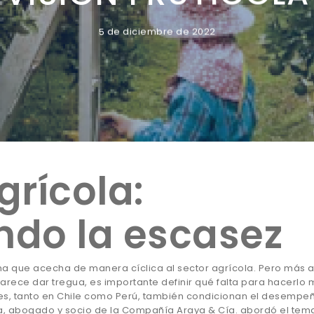
5 de diciembre de 2022
grícola:
ndo la escasez
ma que acecha de manera cíclica al sector agrícola. Pero más a
ece dar tregua, es importante definir qué falta para hacerlo 
tes, tanto en Chile como Perú, también condicionan el desempe
ya, abogado y socio de la Compañía Araya & Cía. abordó el tem