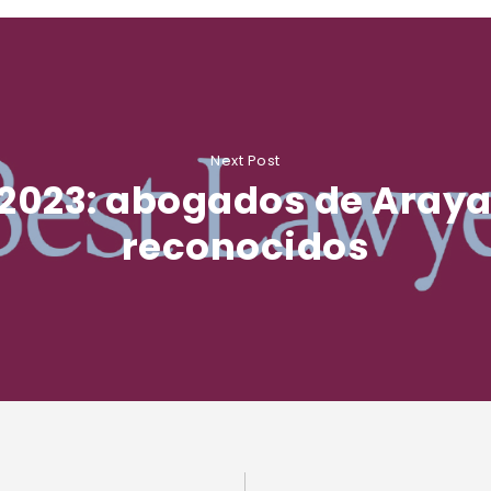
Next Post
 2023: abogados de Araya 
reconocidos