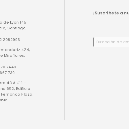
¡Suscríbete a n
a de Lyon 145
cia, Santiago,
22 2082993
Armendariz 424,
de Miraflores,
 270 7449
 667 730
era 43 A # 1 –
ina 652, Edificio
 Fernando Plaza.
mbia.